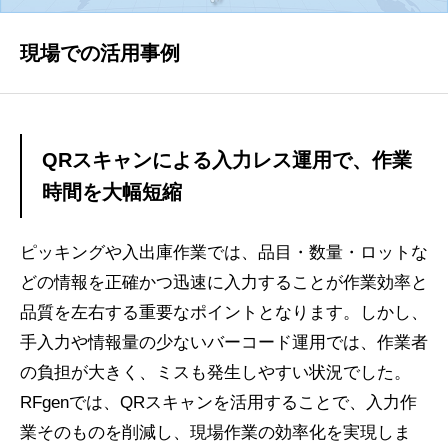
会社案内
現場での活用事例
ノーラックス株式会社のご紹介
SAPコンサルタント様へ
QRスキャンによる入力レス運用で、作業
時間を大幅短縮
JD Edwards(JDE)コンサルタント様へ
ピッキングや入出庫作業では、品目・数量・ロットな
どの情報を正確かつ迅速に入力することが作業効率と
WMSコンサルタント様へ
品質を左右する重要なポイントとなります。しかし、
手入力や情報量の少ないバーコード運用では、作業者
の負担が大きく、ミスも発生しやすい状況でした。
お客様 IT担当者様へ
RFgenでは、QRスキャンを活用することで、入力作
業そのものを削減し、現場作業の効率化を実現しま