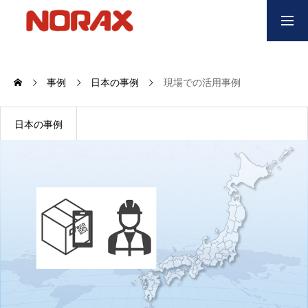
NEWS
お知らせ
事例
日本の事例
現場での活用事例
RFgen
日本の事例
RFgen-SAP、Oracle JDE、独自ERP等との連携
製品紹介
ハンディターミナルの開発から運用管理
事例紹介
様々な業種で活用されています
ご予算について
RFgen利用についての回答・概算の御見積