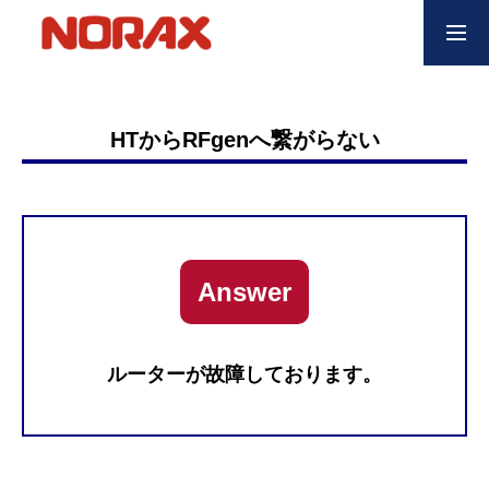
NEWS
お知らせ
HTからRFgenへ繋がらない
RFgen
RFgen-SAP、Oracle JDE、独自ERP等との連携
製品紹介
Answer
ハンディターミナルの開発から運用管理
事例紹介
ルーターが故障しております。
様々な業種で活用されています
ご予算について
RFgen利用についての回答・概算の御見積