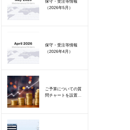
保守・受注等情報
（2026年5月）
保守・受注等情報
（2026年4月）
ご予算についての質
 JDE、独自ERP等との連携
問チャートを設置し
ました
発から運用管理