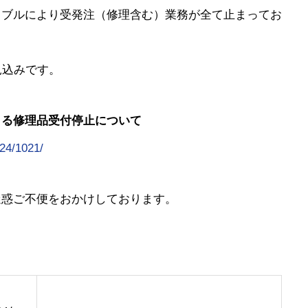
ラブルにより受発注（修理含む）業務が全て止まってお
見込みです。
NEWS
よる修理品受付停止について
お知らせ
024/1021/
RFgen
迷惑ご不便をおかけしております。
RFgen-SAP、Oracle
。
製品紹介
ハンディターミナルの開